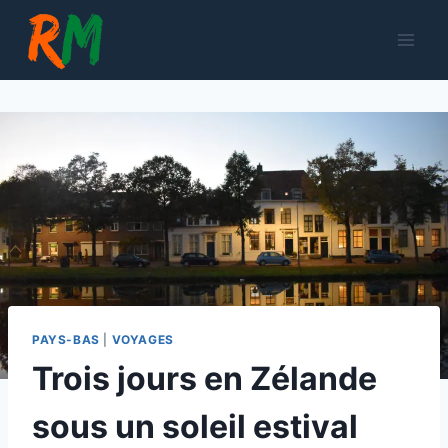
Aller
au
contenu
PAYS-BAS
|
VOYAGES
Trois jours en Zélande
sous un soleil estival