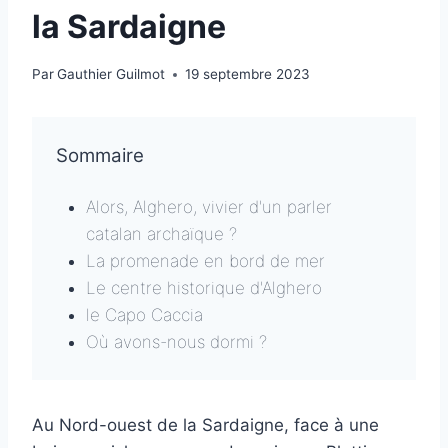
la Sardaigne
Par
Gauthier Guilmot
19 septembre 2023
Sommaire
Alors, Alghero, vivier d'un parler
catalan archaïque ?
La promenade en bord de mer
Le centre historique d'Alghero
le Capo Caccia
Où avons-nous dormi ?
Au Nord-ouest de la Sardaigne, face à une