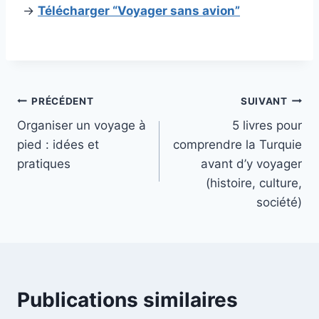
→
Télécharger “Voyager sans avion”
Navigation
PRÉCÉDENT
SUIVANT
Organiser un voyage à
5 livres pour
de
pied : idées et
comprendre la Turquie
l’article
pratiques
avant d’y voyager
(histoire, culture,
société)
Publications similaires