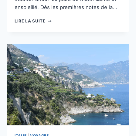
ensoleillé. Dès les premières notes de la…
SARDAIGNE
LIRE LA SUITE
EN
VOITURE
:
ITINÉRAIRE
POUR
UN
TOUR
COMPLET
DE
L’ÎLE
ITALIE
|
VOYAGES