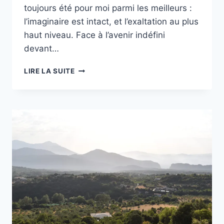
toujours été pour moi parmi les meilleurs :
l’imaginaire est intact, et l’exaltation au plus
haut niveau. Face à l’avenir indéfini
devant…
UNE
LIRE LA SUITE
JOURNÉE
À
MUNICH
:
DÉBUT
D’UN
PÉRIPLE
INTERCONTINENTAL
DEPUIS
BRUXELLES