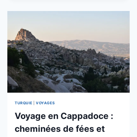
TURQUIE
:
EXCURSION
AUX
CONFINS
DU
KURDISTAN
TURQUIE
|
VOYAGES
Voyage en Cappadoce :
cheminées de fées et