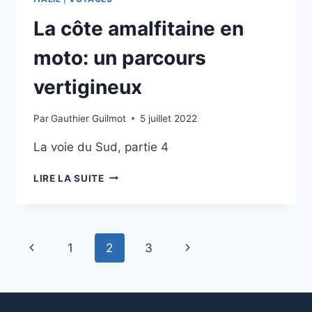
La côte amalfitaine en
moto: un parcours
vertigineux
Par
Gauthier Guilmot
5 juillet 2022
La voie du Sud, partie 4
LA
LIRE LA SUITE
CÔTE
AMALFITAINE
EN
MOTO:
Navigation
Page
Page
1
2
3
UN
PARCOURS
de
précédente
suivante
VERTIGINEUX
page