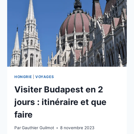
?
ESCALE
IMMERSIVE
ENTRE
HÉRITAGE
COMMUNISTE
ET
EUROPE
DE
L’EST
HONGRIE
|
VOYAGES
Visiter Budapest en 2
jours : itinéraire et que
faire
Par
Gauthier Guilmot
8 novembre 2023